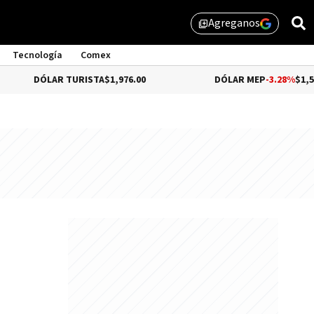
Agreganos
library_add
Tecnología
Comex
LAR TURISTA
$1,976.00
DÓLAR MEP
-3.28%
$1,529.31