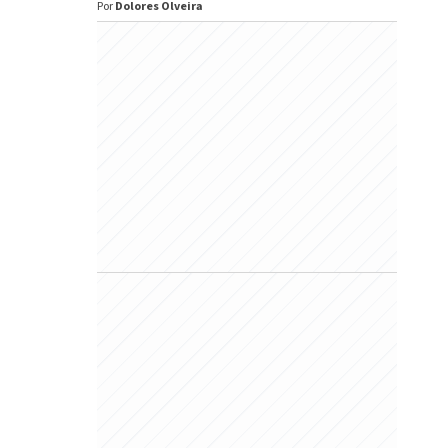
Por
Dolores Olveira