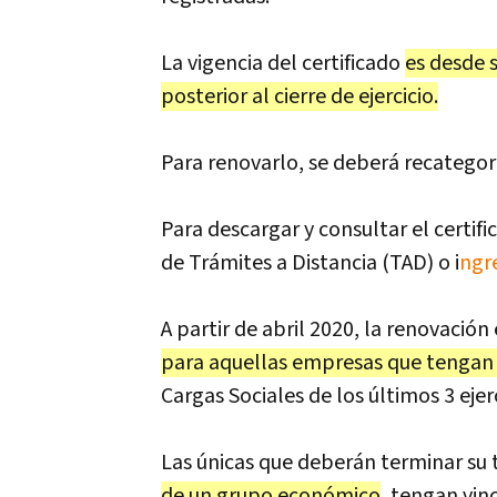
La vigencia del certificado
es desde 
posterior al cierre de ejercicio.
Para renovarlo, se deberá recategor
Para descargar y consultar el certifi
de Trámites a Distancia (TAD) o i
ngre
A partir de abril 2020, la renovaci
para aquellas empresas que tengan 
Cargas Sociales de los últimos 3 ejerc
Las únicas que deberán terminar s
de un grupo económico
, tengan vin