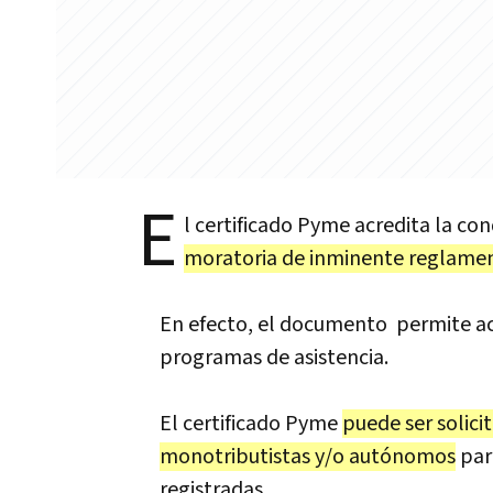
E
l certificado Pyme acredita la co
moratoria de inminente reglament
En efecto, el documento permite acc
programas de asistencia.
El certificado Pyme
puede ser solic
monotributistas y/o autónomos
par
registradas.