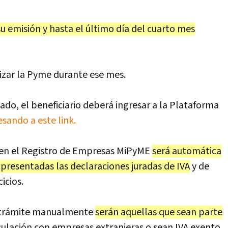
su emisión y hasta el último día del cuarto mes
izar la Pyme durante ese mes.
cado, el beneficiario deberá ingresar a la Plataforma
sando a este link.
ón en el Registro de Empresas MiPyME
será automática
presentadas las declaraciones juradas de IVA
y de
icios.
u trámite manualmente
serán aquellas que sean parte
culación con empresas extranjeras o sean IVA exento.