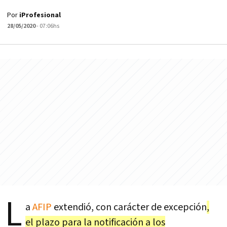
Por
iProfesional
28/05/2020
- 07:06hs
L
a
AFIP
extendió, con carácter de excepción
,
el plazo para la notificación a los