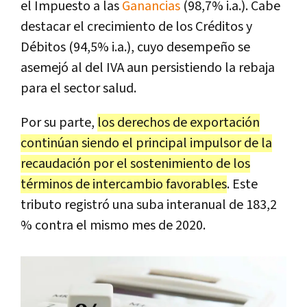
el Impuesto a las
Ganancias
(98,7% i.a.). Cabe
destacar el crecimiento de los Créditos y
Débitos (94,5% i.a.), cuyo desempeño se
asemejó al del IVA aun persistiendo la rebaja
para el sector salud.
Por su parte,
los derechos de exportación
continúan siendo el principal impulsor de la
recaudación por el sostenimiento de los
términos de intercambio favorables
. Este
tributo registró una suba interanual de 183,2
% contra el mismo mes de 2020.