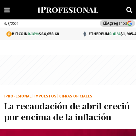
Agreganos
library_add
6/8/2026
N
0.18%
$64,658.68
ETHEREUM
0.41%
$1,905.45
IPROFESIONAL
|
IMPUESTOS
|
CIFRAS OFICIALES
La recaudación de abril creció
por encima de la inflación