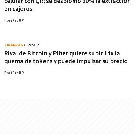
celular con QR: se desplomó 60% la extracción
en cajeros
Por
iProUP
FINANZAS
/ iProUP
Rival de Bitcoin y Ether quiere subir 14x la
quema de tokens y puede impulsar su precio
Por
iProUP