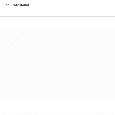
Por
iProfesional