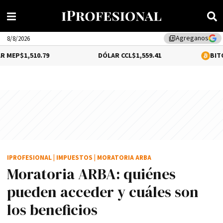
Agreganos
library_add
8/8/2026
0.79
DÓLAR CCL
$1,559.41
BITCOIN
0.12%
$6
IPROFESIONAL
|
IMPUESTOS
|
MORATORIA ARBA
Moratoria ARBA: quiénes
pueden acceder y cuáles son
los beneficios