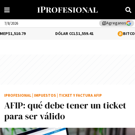
Agreganos
library_add
7/8/2026
9
DÓLAR CCL
$1,559.41
BITCOIN
0.12%
$64,
IPROFESIONAL
|
IMPUESTOS
|
TICKET Y FACTURA AFIP
AFIP: qué debe tener un ticket
para ser válido