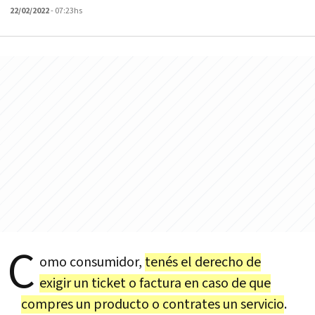
22/02/2022
- 07:23hs
C
omo consumidor,
tenés el derecho de
exigir un ticket o factura en caso de que
compres un producto o contrates un servicio
.