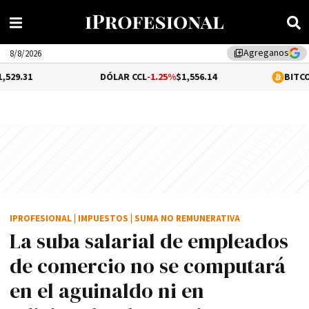
Agreganos
library_add
8/8/2026
DÓLAR CCL
-1.25%
$1,556.14
BITCOIN
0.02%
$65,
IPROFESIONAL
|
IMPUESTOS
|
SUMA NO REMUNERATIVA
La suba salarial de empleados
de comercio no se computará
en el aguinaldo ni en