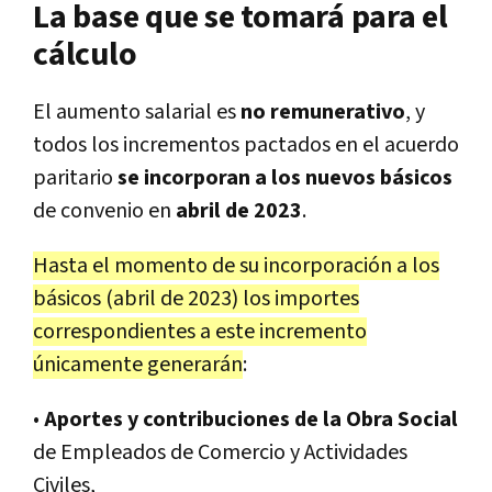
La base que se tomará para el
cálculo
El aumento salarial es
no remunerativo
, y
todos los incrementos pactados en el acuerdo
paritario
se incorporan
a los nuevos básicos
de convenio en
abril de 2023
.
Hasta el momento de su incorporación a los
básicos (abril de 2023) los importes
correspondientes a este incremento
únicamente generarán
:
•
Aportes y contribuciones de la Obra Social
de Empleados de Comercio y Actividades
Civiles,