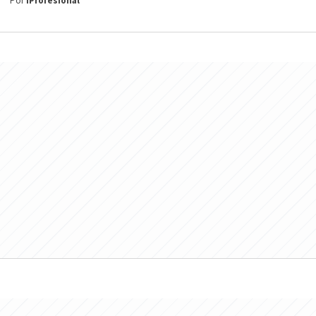
Por
iProfesional