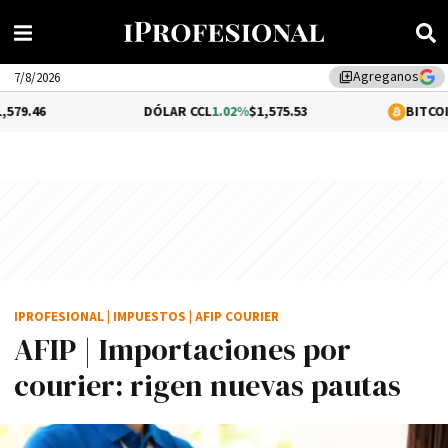
Agreganos
library_add
7/8/2026
DÓLAR CCL
1.02%
$1,575.53
BITCOIN
0.06%
$64,
IPROFESIONAL
|
IMPUESTOS
|
AFIP COURIER
AFIP | Importaciones por
courier: rigen nuevas pautas