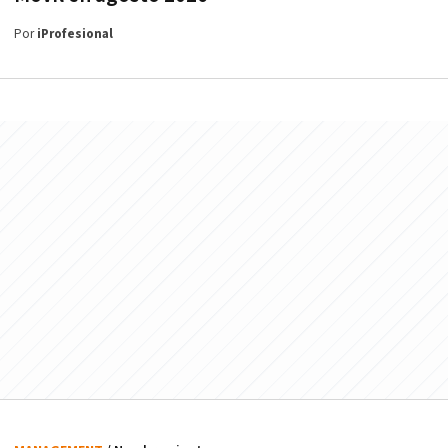
Por
iProfesional