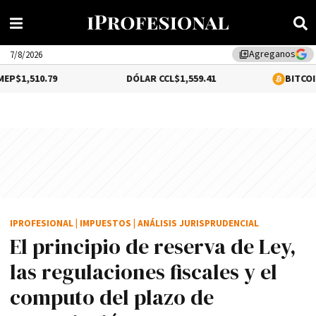
Agreganos
library_add
7/8/2026
79
DÓLAR CCL
$1,559.41
BITCOIN
-0.02%
$64
IPROFESIONAL
|
IMPUESTOS
|
ANÁLISIS JURISPRUDENCIAL
El principio de reserva de Ley,
las regulaciones fiscales y el
computo del plazo de