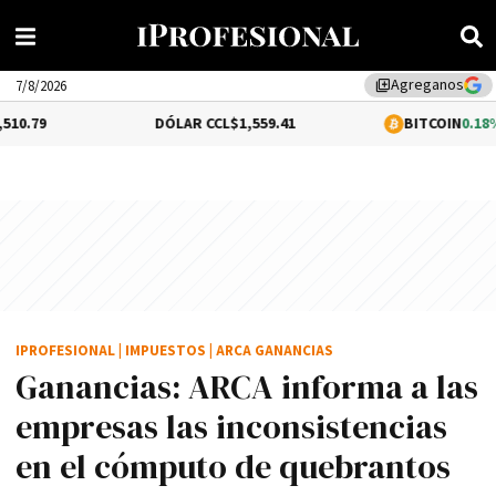
Agreganos
library_add
7/8/2026
DÓLAR CCL
$1,559.41
BITCOIN
0.18%
$64,658.68
IPROFESIONAL
|
IMPUESTOS
|
ARCA GANANCIAS
Ganancias: ARCA informa a las
empresas las inconsistencias
en el cómputo de quebrantos