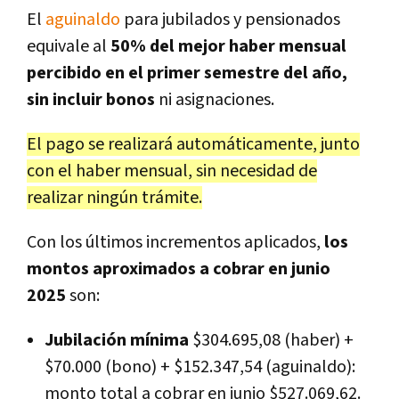
El
aguinaldo
para jubilados y pensionados
equivale al
50% del mejor haber mensual
percibido en el primer semestre del año,
sin incluir bonos
ni asignaciones.
El pago se realizará automáticamente, junto
con el haber mensual, sin necesidad de
realizar ningún trámite.
Con los últimos incrementos aplicados,
los
montos aproximados a cobrar en junio
2025
son:
Jubilación mínima
$304.695,08 (haber) +
$70.000 (bono) + $152.347,54 (aguinaldo):
monto total a cobrar en junio $527.069,62.