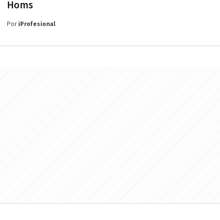
Homs
Por
iProfesional