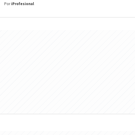
Por
iProfesional