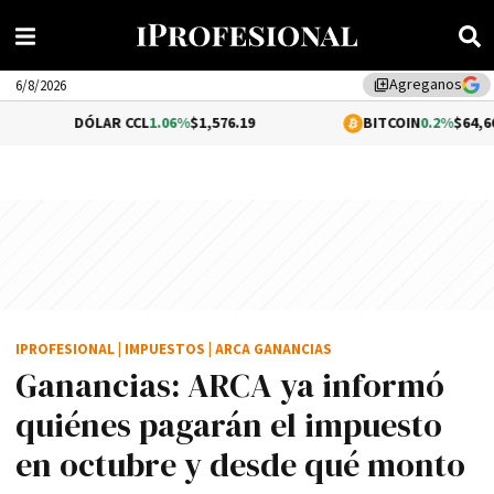
Agreganos
library_add
6/8/2026
ÓLAR CCL
1.06%
$1,576.19
BITCOIN
0.2%
$64,669.15
IPROFESIONAL
|
IMPUESTOS
|
ARCA GANANCIAS
Ganancias: ARCA ya informó
quiénes pagarán el impuesto
en octubre y desde qué monto