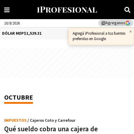
Agreganos
library_add
10/8/2026
×
ÓLAR MEP
$1,529.31
DÓLAR CCL
$1,556.14
Agregá iProfesional a tus fuentes
preferidas en Google
OCTUBRE
IMPUESTOS
/ Cajeros Coto y Carrefour
Qué sueldo cobra una cajera de