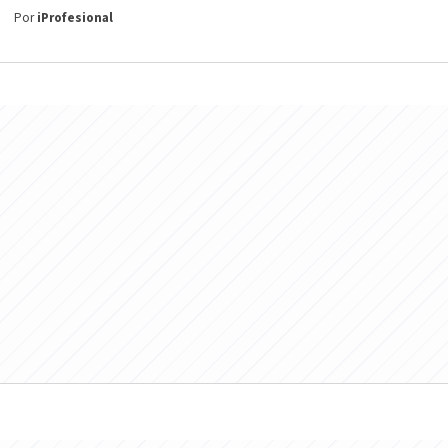
Por
iProfesional