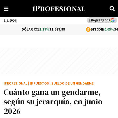
Agreganos
library_add
8/8/2026
DÓLAR CCL
1.17%
$1,577.88
BITCOIN
0.05%
$64,574.59
IPROFESIONAL
|
IMPUESTOS
|
SUELDO DE UN GENDARME
Cuánto gana un gendarme,
según su jerarquía, en junio
2026