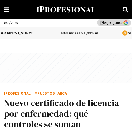
Agreganos
library_add
8/8/2026
510.79
DÓLAR CCL
$1,559.41
BITCOIN
0.2%
IPROFESIONAL
|
IMPUESTOS
|
ARCA
Nuevo certificado de licencia
por enfermedad: qué
controles se suman