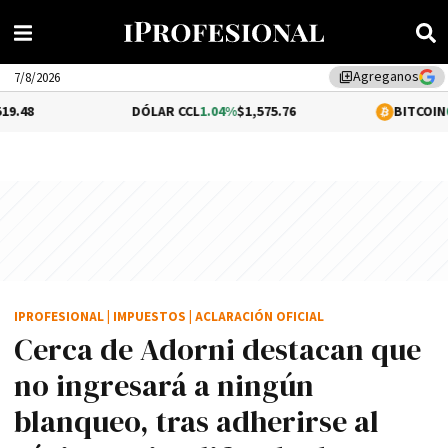
Agreganos
library_add
7/8/2026
DÓLAR CCL
1.04%
$1,575.76
BITCOIN
0.29%
$64,73
IPROFESIONAL
|
IMPUESTOS
|
ACLARACIÓN OFICIAL
Cerca de Adorni destacan que
no ingresará a ningún
blanqueo, tras adherirse al