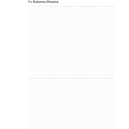
Por
Dolores Olveira