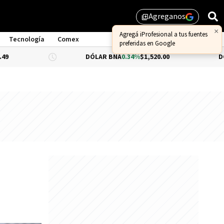
Agreganos
library_add
×
Agregá iProfesional a tus fuentes
Tecnología
Comex
preferidas en Google
DÓLAR BNA
0.34%
$1,520.00
DÓLAR BLUE
$