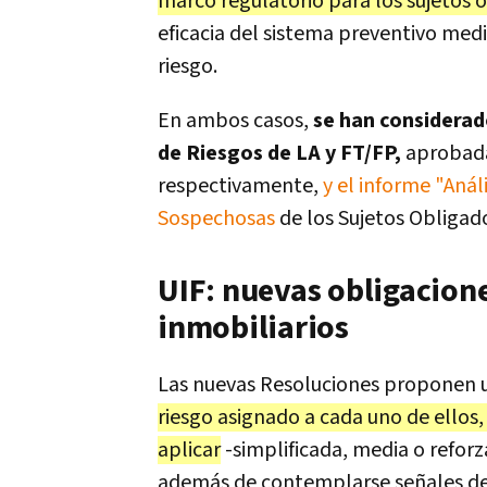
marco regulatorio para los sujetos 
eficacia del sistema preventivo me
riesgo.
En ambos casos,
se han considerad
de Riesgos de LA y FT/FP,
aprobada
respectivamente,
y el informe "Anál
Sospechosas
de los Sujetos Obligado
UIF: nuevas obligacion
inmobiliarios
Las nuevas Resoluciones proponen u
riesgo asignado a cada uno de ellos,
aplicar
-simplificada, media o reforza
además de contemplarse señales de a