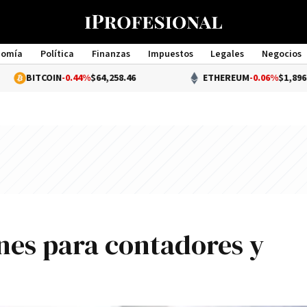
nomía
Política
Finanzas
Impuestos
Legales
Negocios
Management
OIN
-0.44%
$64,258.46
ETHEREUM
-0.06%
$1,896.49
ones para contadores y