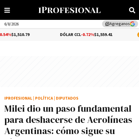
Agreganos
library_add
6/8/2026
.79
DÓLAR CCL
-0.72%
$1,559.41
BITCOIN
-0
IPROFESIONAL
|
POLÍTICA
|
DIPUTADOS
Milei dio un paso fundamental
para deshacerse de Aerolíneas
Argentinas: cómo sigue su