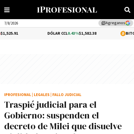
Agreganos
library_add
7/8/2026
DÓLAR CCL
0.43%
$1,582.38
BITCOIN
1.4%
$65
IPROFESIONAL
|
LEGALES
|
FALLO JUDICIAL
Traspié judicial para el
Gobierno: suspenden el
decreto de Milei que disuelve