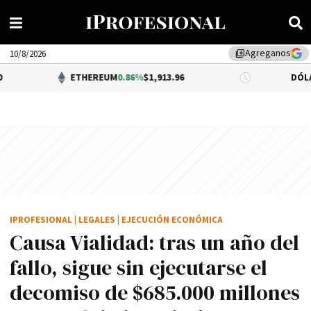
Agreganos
library_add
10/8/2026
ETHEREUM
0.86%
$1,913.96
DÓLAR BNA
0.34
IPROFESIONAL
|
LEGALES
|
EJECUCIÓN ECONÓMICA
Causa Vialidad: tras un año del
fallo, sigue sin ejecutarse el
decomiso de $685.000 millones