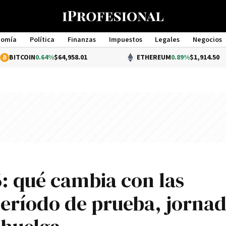
nomía
Política
Finanzas
Impuestos
Legales
Negocios
Management
.64%
$64,958.01
ETHEREUM
0.89%
$1,914.50
: qué cambia con las
período de prueba, jorna