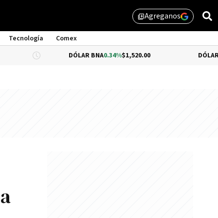
Agreganos
library_add
Tecnología
Comex
DÓLAR BNA
0.34%
$1,520.00
DÓLAR BLUE
-0.33
da