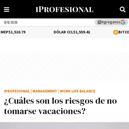
Agreganos
library_add
8/8/2026
.79
DÓLAR CCL
$1,559.41
BITCOIN
$64,540.
IPROFESIONAL
|
MANAGEMENT
|
WORK LIFE BALANCE
¿Cuáles son los riesgos de no
tomarse vacaciones?