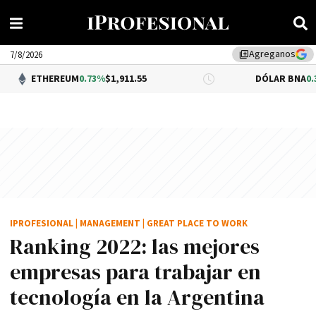
Agreganos
library_add
7/8/2026
UM
0.73%
$1,911.55
DÓLAR BNA
0.34%
$1,520.00
IPROFESIONAL
|
MANAGEMENT
|
GREAT PLACE TO WORK
Ranking 2022: las mejores
empresas para trabajar en
tecnología en la Argentina