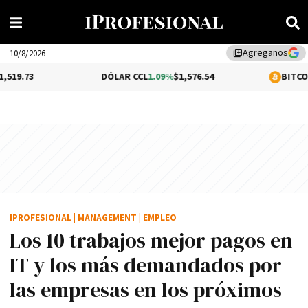
Agreganos
library_add
10/8/2026
DÓLAR CCL
1.09%
$1,576.54
BITCOIN
0.35%
$64,
IPROFESIONAL
|
MANAGEMENT
|
EMPLEO
Los 10 trabajos mejor pagos en
IT y los más demandados por
las empresas en los próximos