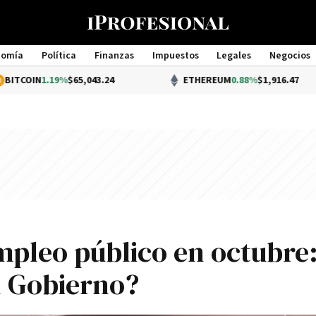
nomía
Política
Finanzas
Impuestos
Legales
Negocios
Management
.19%
$65,043.24
ETHEREUM
0.88%
$1,916.47
mpleo público en octubre
l Gobierno?