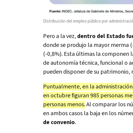
Distribución del empleo público por administraci
Pero a la vez,
dentro del Estado fu
donde se produjo la mayor merma (-
(-0,8%). Esta últimas la componen l
de autonomía técnica, funcional o a
pueden disponer de su patrimonio, n
Puntualmente, en la administración 
en octubre figuran 985 personas me
personas menos.
Al comparar los nú
en ambos casos la baja en los núme
de convenio
.