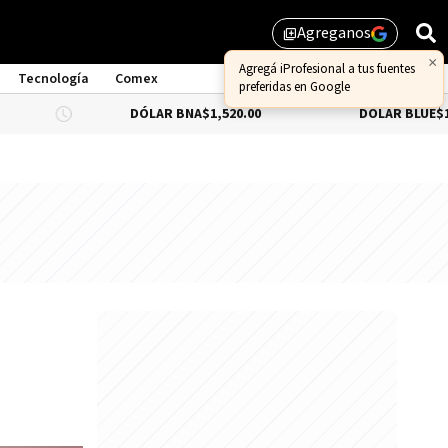
Agreganos
library_add
×
Agregá iProfesional a tus fuentes
Tecnología
Comex
preferidas en Google
DÓLAR BNA
$1,520.00
DÓLAR BLUE
$1,530.00
: