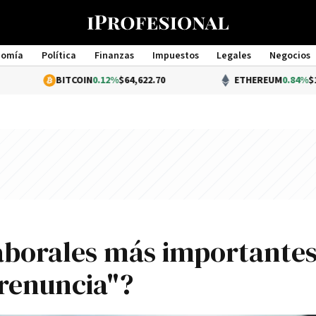
nomía
Política
Finanzas
Impuestos
Legales
Negocios
Management
ITCOIN
0.12%
$64,622.70
ETHEREUM
0.84%
$1,913.69
laborales más importantes
 renuncia"?