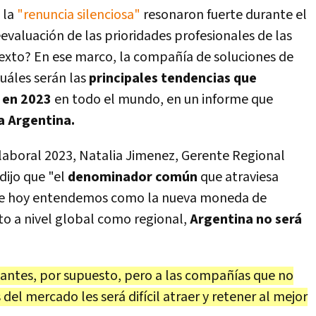
 la
"renuncia silenciosa"
resonaron fuerte durante el
evaluación de las prioridades profesionales de las
exto? En ese marco, la compañía de soluciones de
cuáles serán las
principales tendencias que
l en 2023
en todo el mundo, en un informe que
a Argentina.
 laboral 2023, Natalia Jimenez, Gerente Regional
dijo que "el
denominador común
que atraviesa
ue hoy entendemos como la nueva moneda de
to a nivel global como regional,
Argentina no será
tantes, por supuesto, pero a las compañías que no
del mercado les será difícil atraer y retener al mejor