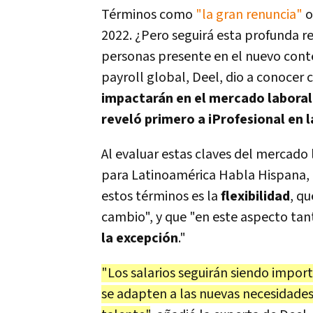
Términos como
"la gran renuncia"
o
2022. ¿Pero seguirá esta profunda re
personas presente en el nuevo cont
payroll global, Deel, dio a conocer 
impactarán en el mercado labora
reveló primero a iProfesional en l
Al evaluar estas claves del mercado
para Latinoamérica Habla Hispana, 
estos términos es la
flexibilidad
, q
cambio", y que "en este aspecto tan
la excepción
."
"Los salarios seguirán siendo impor
se adapten a las nuevas necesidades 