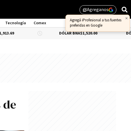
Agreganos
library_add
Tecnología
Comex
DÓLAR BNA
$1,520.00
DÓLAR BLUE
-0.
 de