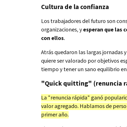
Cultura de la confianza
Los trabajadores del futuro son con
organizaciones, y
esperan que las 
con ellos
.
Atrás quedaron las largas jornadas y
quiere ser valorado por objetivos esp
tiempo y tener un sano equilibrio en
"Quick quitting" (renuncia r
La "renuncia rápida" ganó popularid
valor agregado. Hablamos de person
primer año.