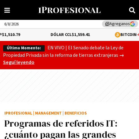
Agreganos
library_add
6/8/2026
DÓLAR CCL
$1,559.41
BITCOIN
-0.02%
$64,528
EN VIVO | El Senado debate la Ley de
Último Momento:
Gobierno
Propiedad Privada sin la reforma de tierras extranjeras
→
Seguí leyendo
IPROFESIONAL
|
MANAGEMENT
|
BENEFICIOS
Programas de referidos IT:
¿cuánto pagan las grandes