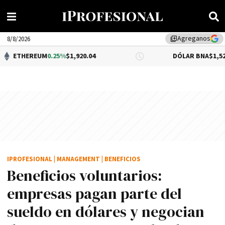
Agreganos
library_add
8/8/2026
M
0.25%
$1,920.04
DÓLAR BNA
$1,520.00
IPROFESIONAL
|
MANAGEMENT
|
BENEFICIOS
Beneficios voluntarios:
empresas pagan parte del
sueldo en dólares y negocian