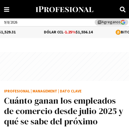
Agreganos
library_add
9/8/2026
DÓLAR CCL
-1.25%
$1,556.14
BITCOIN
0.21%
$6
IPROFESIONAL
|
MANAGEMENT
|
DATO CLAVE
Cuánto ganan los empleados
de comercio desde julio 2025 y
qué se sabe del próximo