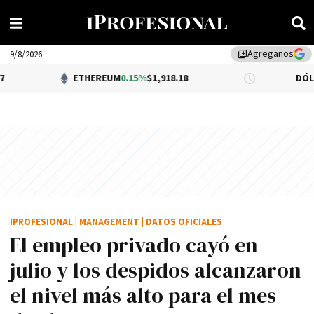
Agreganos
library_add
9/8/2026
ETHEREUM
0.15%
$1,918.18
DÓLAR BNA
$1,5
IPROFESIONAL
|
MANAGEMENT
|
DATOS OFICIALES
El empleo privado cayó en
julio y los despidos alcanzaron
el nivel más alto para el mes