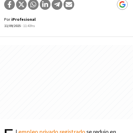
Por
iProfesional
11/09/2025
- 11:43hs
l
empleo privado registrado
se redujo en