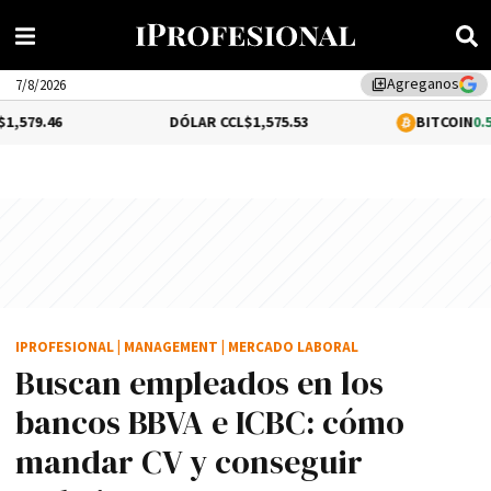
Agreganos
library_add
7/8/2026
DÓLAR CCL
$1,575.53
BITCOIN
0.51%
$64,60
IPROFESIONAL
|
MANAGEMENT
|
MERCADO LABORAL
Buscan empleados en los
bancos BBVA e ICBC: cómo
mandar CV y conseguir