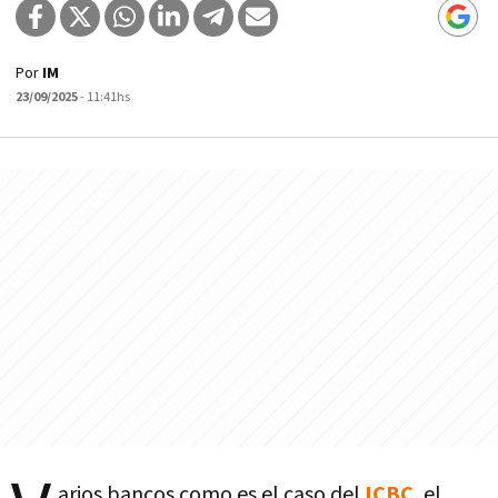
Por
IM
23/09/2025
- 11:41hs
arios bancos como es el caso del
ICBC
, el