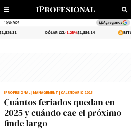
Agreganos
library_add
10/8/2026
DÓLAR CCL
-1.25%
$1,556.14
BITCOIN
-0.06%
$
IPROFESIONAL
|
MANAGEMENT
|
CALENDARIO 2025
Cuántos feriados quedan en
2025 y cuándo cae el próximo
finde largo