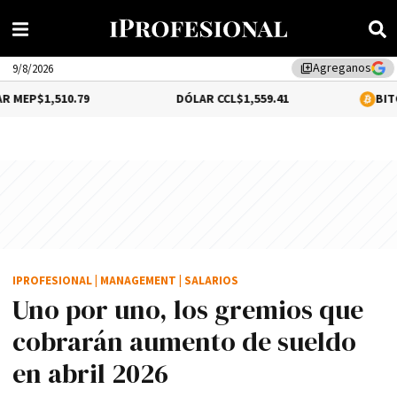
Agreganos
library_add
9/8/2026
510.79
DÓLAR CCL
$1,559.41
BITCOIN
0.18%
IPROFESIONAL
|
MANAGEMENT
|
SALARIOS
Uno por uno, los gremios que
cobrarán aumento de sueldo
en abril 2026