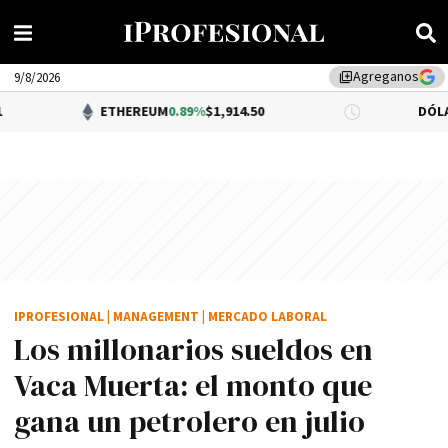
Agreganos
library_add
9/8/2026
ETHEREUM
0.89%
$1,914.50
DÓLAR BNA
0.34%
IPROFESIONAL
|
MANAGEMENT
|
MERCADO LABORAL
Los millonarios sueldos en
Vaca Muerta: el monto que
gana un petrolero en julio