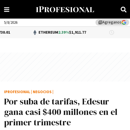
Agreganos
library_add
5/8/2026
ETHEREUM
2.39%
$1,911.77
DÓLAR BNA
0
IPROFESIONAL
|
NEGOCIOS
|
Por suba de tarifas, Edesur
gana casi $400 millones en el
primer trimestre