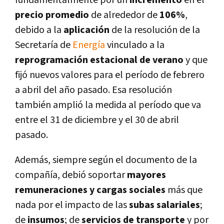
fundamentalmente por un
incremento
en el
precio promedio
de alrededor de
106%
,
debido a la
aplicación
de la resolución de la
Secretarí­a de
Energí­a
vinculado a la
reprogramación estacional de verano
y que
fijó nuevos valores para el perí­odo de febrero
a abril del año pasado. Esa resolución
también amplió la medida al perí­odo que va
entre el 31 de diciembre y el 30 de abril
pasado.
Además, siempre según el documento de la
compañí­a, debió soportar
mayores
remuneraciones y cargas sociales
más que
nada por el impacto de las
subas salariales
;
de
insumos
; de
servicios de transporte
y por