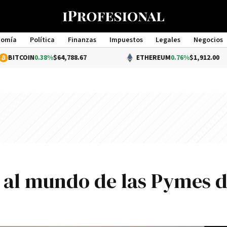
nomía
Política
Finanzas
Impuestos
Legales
Negocios
Management
0.38%
$64,788.67
ETHEREUM
0.76%
$1,912.00
á al mundo de las Pymes 