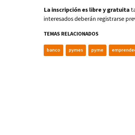
La inscripción es libre y gratuita
ta
interesados deberán registrarse pr
TEMAS RELACIONADOS
banco
pymes
pyme
emprende