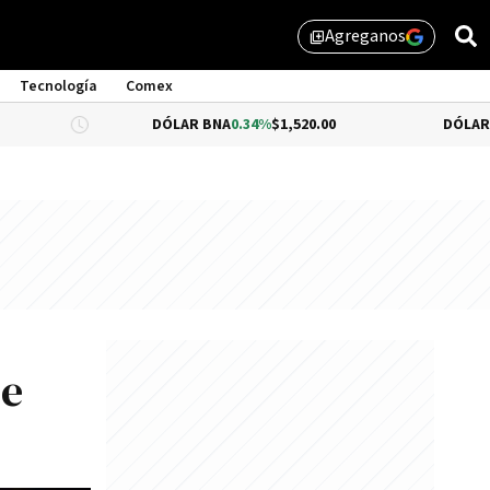
Agreganos
library_add
Tecnología
Comex
DÓLAR BNA
0.34%
$1,520.00
DÓLAR BLUE
-0.33
de