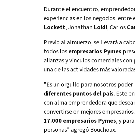
Durante el encuentro, emprendedor
experiencias en los negocios, entre 
Lockett
, Jonathan
Loidi
, Carlos
Ca
Previo al almuerzo, se llevará a cab
todos los
empresarios Pymes
prese
alianzas y ví­nculos comerciales con 
una de las actividades más valoradas
"Es un orgullo para nosotros poder 
diferentes puntos del paí­s
. Este e
con alma emprendedora que desean 
convertirse en mejores empresarios
17.000 empresarios Pymes
, y par
personas" agregó Bouchoux.