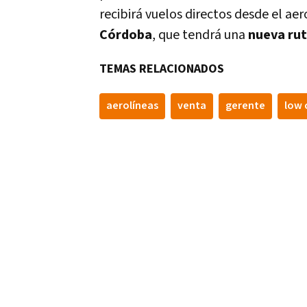
recibirá vuelos directos desde el ae
Córdoba
, que tendrá una
nueva ru
TEMAS RELACIONADOS
aerolí­neas
venta
gerente
low 