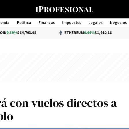
nomía
Política
Finanzas
Impuestos
Legales
Negocios
Management
64,793.98
ETHEREUM
0.66%
$1,910.16
rá con vuelos directos a
blo