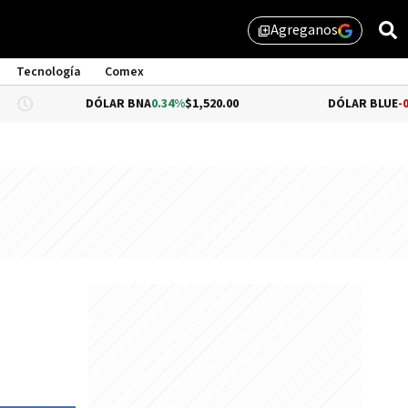
Agreganos
library_add
Tecnología
Comex
DÓLAR BNA
0.34%
$1,520.00
DÓLAR BLUE
-0.33%
$1,540