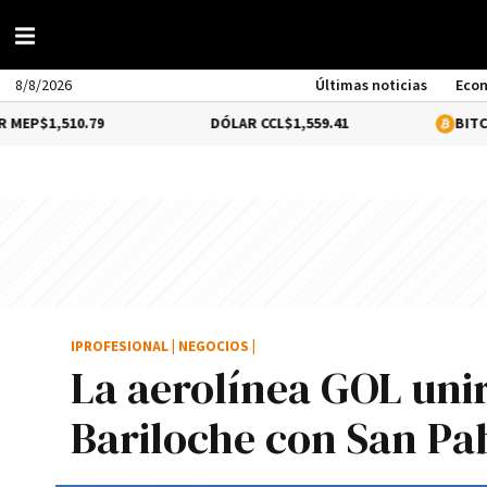
8/8/2026
Últimas noticias
Eco
0.79
DÓLAR CCL
$1,559.41
BITCOIN
0.39%
$
IPROFESIONAL
|
NEGOCIOS
|
La aerolí­nea GOL uni
Bariloche con San Pa