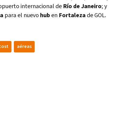
ropuerto internacional de
Rí­o de Janeiro
; y
ta
para el nuevo
hub
en
Fortaleza
de GOL.
cost
aéreas