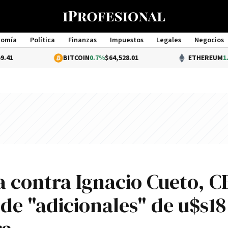
nomía
Política
Finanzas
Impuestos
Legales
Negocios
Management
BITCOIN
0.7%
$64,528.01
ETHEREUM
1.75%
$1,899.
a contra Ignacio Cueto, C
de "adicionales" de u$s18