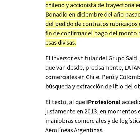
chileno y accionista de trayectoria 
Bonadío en diciembre del año pasad
del pedido de contratos rubricados e
fin de confirmar el pago del monto m
esas divisas.
El inversor es titular del Grupo Sa
que van desde, precisamente, LATAM
comerciales en Chile, Perú y Colom
búsqueda y extracción de litio del ot
El texto, al que
iProfesional
accedió
justamente en 2013, en momentos e
maniobras comerciales y de logística
Aerolíneas Argentinas.