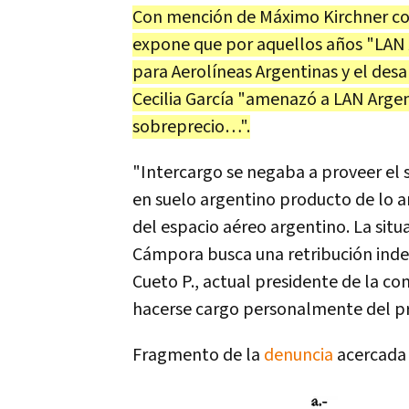
Con mención de Máximo Kirchner com
expone que por aquellos años "LAN
para Aerolíneas Argentinas y el desarr
Cecilia García "amenazó a LAN Argen
sobreprecio…".
"Intercargo se negaba a proveer el s
en suelo argentino producto de lo a
del espacio aéreo argentino. La situa
Cámpora busca una retribución indeb
Cueto P., actual presidente de la co
hacerse cargo personalmente del pro
Fragmento de la
denuncia
acercada 