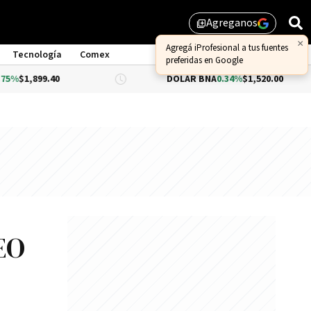
Agreganos
library_add
×
Agregá iProfesional a tus fuentes
Tecnología
Comex
preferidas en Google
40
DÓLAR BNA
0.34%
$1,520.00
DÓ
EO