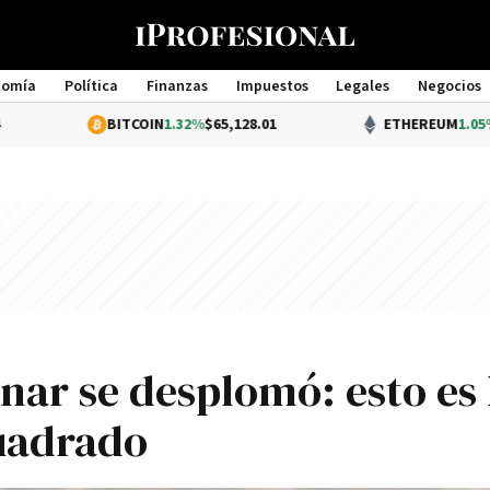
nomía
Política
Finanzas
Impuestos
Legales
Negocios
Management
BITCOIN
1.32%
$65,128.01
ETHEREUM
1.05%
$1,919.79
onar se desplomó: esto es 
cuadrado