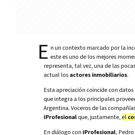
E
n un contexto marcado por la ince
este es uno de los mejores mome
representa, tal vez, una de las poc
actual los
actores inmobiliarios
.
Esta apreciación coincide con dato
que integra a los principales prove
Argentina. Voceros de las compañía
iProfesional
que, justamente,
el
co
En diálogo con
iProfesional
, Pedro