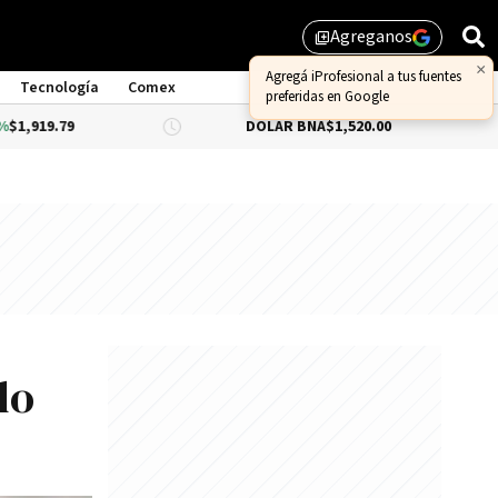
Agreganos
library_add
Tecnología
Comex
DÓLAR BNA
$1,520.00
DÓLAR BLU
lo