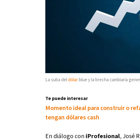
La suba del
dólar
blue y la brecha cambiaria gene
Te puede interesar
Momento ideal para construir o re
tengan dólares cash
En diálogo con
iProfesional
, José 