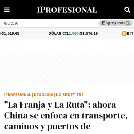
Agreganos
library_add
8/8/2026
DÓLAR CCL
1.06%
$1,576.19
BITCOIN
0.2%
$64,
IPROFESIONAL
|
NEGOCIOS
|
NO SE DETIENE
"La Franja y La Ruta": ahora
China se enfoca en transporte,
caminos y puertos de