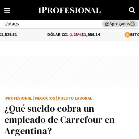
Agreganos
library_add
8/8/2026
DÓLAR CCL
-1.25%
$1,556.14
BITCOIN
0.07%
$65,
IPROFESIONAL
|
NEGOCIOS
|
PUESTO LABORAL
¿Qué sueldo cobra un
empleado de Carrefour en
Argentina?