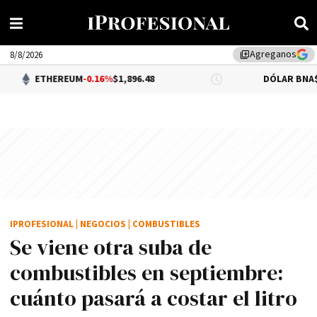
Agreganos
library_add
8/8/2026
EREUM
-0.16%
$1,896.48
DÓLAR BNA
$1,520.00
IPROFESIONAL
|
NEGOCIOS
|
COMBUSTIBLES
Se viene otra suba de
combustibles en septiembre:
cuánto pasará a costar el litro