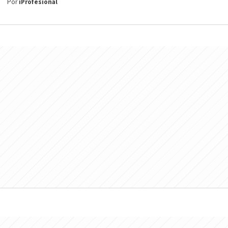
Por
iProfesional