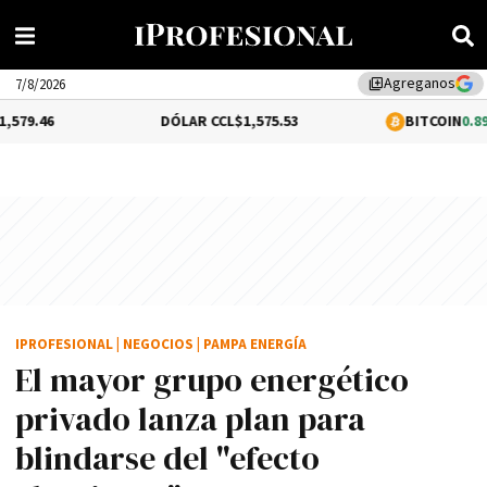
Agreganos
library_add
7/8/2026
DÓLAR CCL
$1,575.53
BITCOIN
0.89%
$64,844.9
IPROFESIONAL
|
NEGOCIOS
|
PAMPA ENERGÍA
El mayor grupo energético
privado lanza plan para
blindarse del "efecto