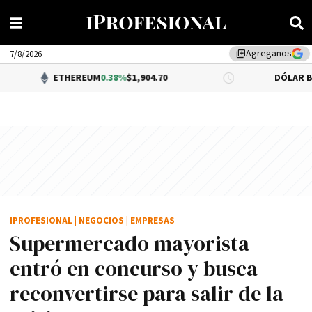
Agreganos
library_add
7/8/2026
ETHEREUM
0.38%
$1,904.70
DÓLAR BNA
0.34%
$1,5
IPROFESIONAL
|
NEGOCIOS
|
EMPRESAS
Supermercado mayorista
entró en concurso y busca
reconvertirse para salir de la