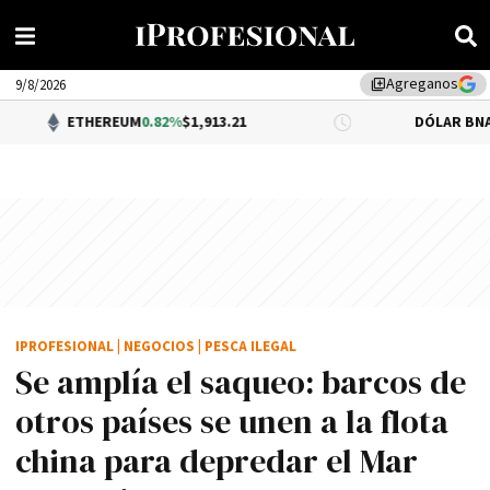
Agreganos
library_add
9/8/2026
HEREUM
0.82%
$1,913.21
DÓLAR BNA
0.34%
$1,520
IPROFESIONAL
|
NEGOCIOS
|
PESCA ILEGAL
Se amplía el saqueo: barcos de
otros países se unen a la flota
china para depredar el Mar