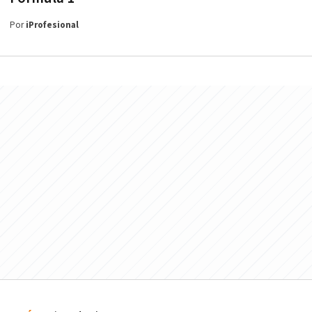
Por
iProfesional