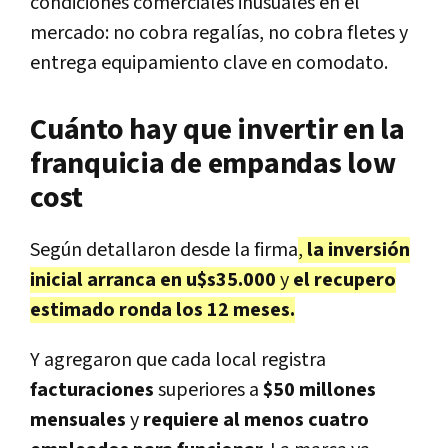
condiciones comerciales inusuales en el
mercado: no cobra regalías, no cobra fletes y
entrega equipamiento clave en comodato.
Cuánto hay que invertir en la
franquicia de empandas low
cost
Según detallaron desde la firma
,
la inversión
inicial arranca en u$s35.000
y
el recupero
estimado ronda los 12 meses.
Y agregaron que cada local registra
facturaciones
superiores a
$50 millones
mensuales
y
requiere al menos cuatro