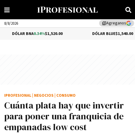
Agreganos
library_add
8/8/2026
 BNA
0.34%
$1,520.00
DÓLAR BLUE
$1,540.00
IPROFESIONAL
|
NEGOCIOS
|
CONSUMO
Cuánta plata hay que invertir
para poner una franquicia de
empanadas low cost