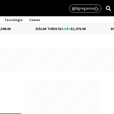
Agreganos
library_add
Tecnología
Comex
DÓLAR TURISTA
0.34%
$1,976.00
DÓLAR MEP
-0