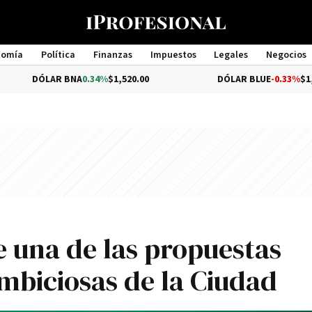
nomía
Política
Finanzas
Impuestos
Legales
Negocios
Management
AR BNA
0.34%
$1,520.00
DÓLAR BLUE
-0.33%
$1,540.00
e una de las propuestas
biciosas de la Ciudad