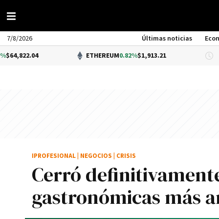
7/8/2026
Últimas noticias
Eco
4
ETHEREUM
0.82%
$1,913.21
DÓL
IPROFESIONAL
|
NEGOCIOS
|
CRISIS
Cerró definitivament
gastronómicas más am