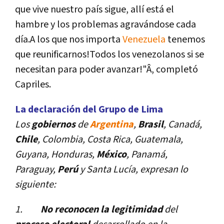
que vive nuestro paí­s sigue, allí­ está el
hambre y los problemas agravándose cada
dí­a.A los que nos importa
Venezuela
tenemos
que reunificarnos!Todos los venezolanos si se
necesitan para poder avanzar!"Â, completó
Capriles.
La declaración del Grupo de Lima
Los
gobiernos
de
Argentina
,
Brasil
, Canadá,
Chile
, Colombia, Costa Rica, Guatemala,
Guyana, Honduras,
México
, Panamá,
Paraguay,
Perú
y Santa Lucí­a, expresan lo
siguiente:
1.
No reconocen la legitimidad
del