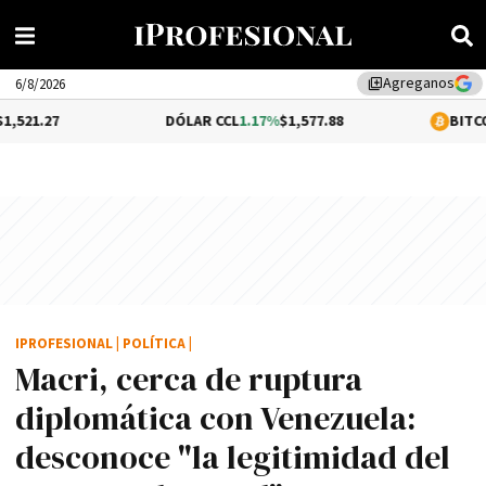
Agreganos
library_add
6/8/2026
DÓLAR CCL
1.17%
$1,577.88
BITCOIN
0.05%
$
IPROFESIONAL
|
POLÍTICA
|
Macri, cerca de ruptura
diplomática con Venezuela:
desconoce "la legitimidad del