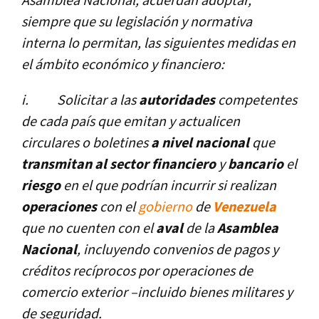
Asamblea Nacional, acuerdan adoptar,
siempre que su legislación y normativa
interna lo permitan, las siguientes medidas en
el ámbito económico y financiero:
i.
Solicitar a las
autoridades
competentes
de cada paí­s que emitan y actualicen
circulares o boletines
a nivel nacional
que
transmitan al sector financiero
y
bancario
el
riesgo
en el que podrí­an incurrir si realizan
operaciones
con el
gobierno
de
Venezuela
que no cuenten con el
aval
de la
Asamblea
Nacional
, incluyendo convenios de pagos y
créditos recí­procos por operaciones de
comercio exterior –incluido bienes militares y
de seguridad.