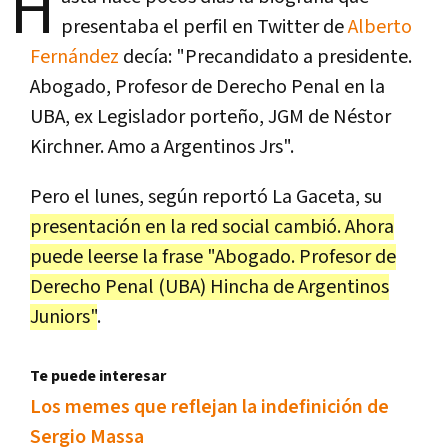
H
presentaba el perfil en Twitter de
Alberto
Fernández
decía: "Precandidato a presidente.
Abogado, Profesor de Derecho Penal en la
UBA, ex Legislador porteño, JGM de Néstor
Kirchner. Amo a Argentinos Jrs".
Pero el lunes, según reportó La Gaceta, su
presentación en la red social cambió. Ahora
puede leerse la frase "Abogado. Profesor de
Derecho Penal (UBA) Hincha de Argentinos
Juniors"
.
Te puede interesar
Los memes que reflejan la indefinición de
Sergio Massa