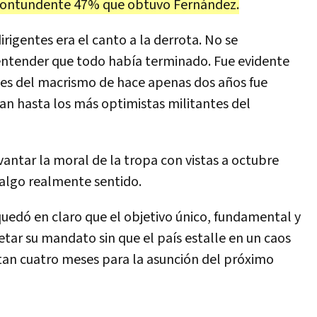
ontundente
47
%
que
obtuvo
Fern
á
ndez
.
irigentes
era
el
canto
a
la
derrota
.
No
se
entender
que
todo
hab
í
a
terminado
.
Fue
evidente
es
del
macrismo
de
hace
apenas
dos
a
ñ
os
fue
an
hasta
los
m
á
s
optimistas
militantes
del
vantar
la
moral
de
la
tropa
con
vistas
a
octubre
algo
realmente
sentido
.
qued
ó
en
claro
que
el
objetivo
ú
nico
,
fundamental
y
etar
su
mandato
sin
que
el
pa
í
s
estalle
en
un
caos
tan
cuatro
meses
para
la
asunci
ó
n
del
pr
ó
ximo