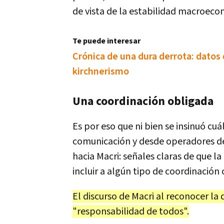
de
vista
de
la
estabilidad
macroeco
Te puede interesar
Crónica de una dura derrota: datos
kirchnerismo
Una
coordinaci
ó
n
obligada
Es
por
eso
que
ni
bien
se
insinu
ó
cu
á
comunicaci
ó
n
y
desde
operadores
d
hacia
Macri
:
se
ñ
ales
claras
de
que
la
incluir
a
alg
ú
n
tipo
de
coordinaci
ó
n
El
discurso
de
Macri
al
reconocer
la
"
responsabilidad
de
todos
".