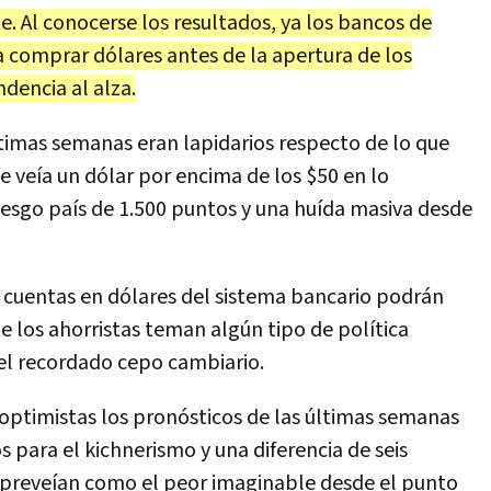
te
.
Al
conocerse
los
resultados
,
ya
los
bancos
de
a
comprar
d
ó
lares
antes
de
la
apertura
de
los
ndencia
al
alza
.
timas
semanas
eran
lapidarios
respecto
de
lo
que
se
ve
í
a
un
d
ó
lar
por
encima
de
los
$
50
en
lo
iesgo
pa
í
s
de
1
.
500
puntos
y
una
hu
í
da
masiva
desde
cuentas
en
d
ó
lares
del
sistema
bancario
podr
á
n
ue
los
ahorristas
teman
alg
ú
n
tipo
de
pol
í
tica
el
recordado
cepo
cambiario
.
optimistas
los
pron
ó
sticos
de
las
ú
ltimas
semanas
os
para
el
kichnerismo
y
una
diferencia
de
seis
preve
í
an
como
el
peor
imaginable
desde
el
punto