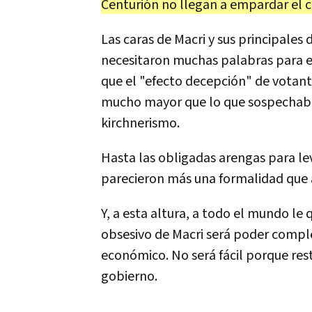
Centuri
ó
n
no
llegan
a
empardar
el
c
Las
caras
de
Macri
y
sus
principales
d
necesitaron
muchas
palabras
para
que
el
"
efecto
decepci
ó
n
"
de
votant
mucho
mayor
que
lo
que
sospechab
kirchnerismo
.
Hasta
las
obligadas
arengas
para
le
parecieron
m
á
s
una
formalidad
que
Y
,
a
esta
altura
,
a
todo
el
mundo
le
obsesivo
de
Macri
ser
á
poder
compl
econ
ó
mico
.
No
ser
á
f
á
cil
porque
res
gobierno
.