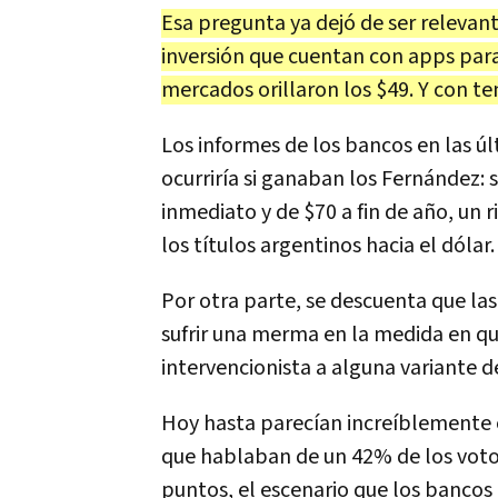
Esa
pregunta
ya
dej
ó
de
ser
relevan
inversi
ó
n
que
cuentan
con
apps
par
mercados
orillaron
los
$
49
.
Y
con
te
Los
informes
de
los
bancos
en
las
ú
l
ocurrir
í
a
si
ganaban
los
Fern
á
ndez
:
inmediato
y
de
$
70
a
fin
de
a
ñ
o
,
un
r
los
t
í
tulos
argentinos
hacia
el
d
ó
lar
.
Por
otra
parte
,
se
descuenta
que
las
sufrir
una
merma
en
la
medida
en
q
intervencionista
a
alguna
variante
d
Hoy
hasta
parec
í
an
incre
í
blemente
que
hablaban
de
un
42
%
de
los
vot
puntos
,
el
escenario
que
los
bancos