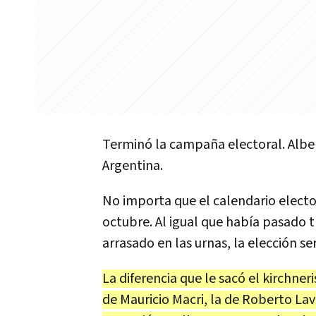
Termin
ó
la
campa
ñ
a
electoral
.
Albe
Argentina
.
No
importa
que
el
calendario
electo
octubre
.
Al
igual
que
hab
í
a
pasado
t
arrasado
en
las
urnas
,
la
elecci
ó
n
se
La
diferencia
que
le
sac
ó
el
kirchner
de
Mauricio
Macri
,
la
de
Roberto
La