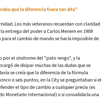
raba que la diferencia fuera tan alta"
rnidad
.
Los
m
á
s
veteranos
recuerdan
con
claridad
la
entrega
del
poder
a
Carlos
Menem
en
1989
n
para
el
cambio
de
mando
se
hac
í
a
imposible
de
o
por
el
s
í
ndrome
del
"
pato
rengo
",
y
la
ncarg
ó
de
disipar
muchas
de
las
dudas
que
se
dav
í
a
se
cre
í
a
que
la
diferencia
de
la
f
ó
rmula
cinco
o
seis
puntos
,
en
la
City
se
preguntaban
si
el
efender
el
tipo
de
cambio
a
cualquier
precio
(
es
do
Monetario
Internacional
)
o
si
convalidar
í
a
una