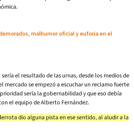
n
ó
mica
.
 demorados, malhumor oficial y euforia en el
l
ser
í
a
el
resultado
de
las
urnas
,
desde
los
medios
de
el
mercado
se
empez
ó
a
escuchar
un
reclamo
fuerte
prioridad
ser
í
a
la
gobernabilidad
y
que
eso
deb
í
a
con
el
equipo
de
Alberto
Fern
á
ndez
.
derrota
dio
alguna
pista
en
ese
sentido
,
al
aludir
a
la