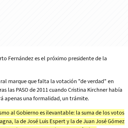
rto
Fern
á
ndez
es
el
pr
ó
ximo
presidente
de
la
ral
marque
que
falta
la
votaci
ó
n
"
de
verdad
"
en
ras
las
PASO
de
2011
cuando
Cristina
Kirchner
hab
í
a
r
á
apenas
una
formalidad
,
un
tr
á
mite
.
ismo
al
Gobierno
es
ilevantable
:
la
suma
de
los
votos
vagna
,
la
de
Jos
é
Luis
Espert
y
la
de
Juan
Jos
é
G
ó
mez