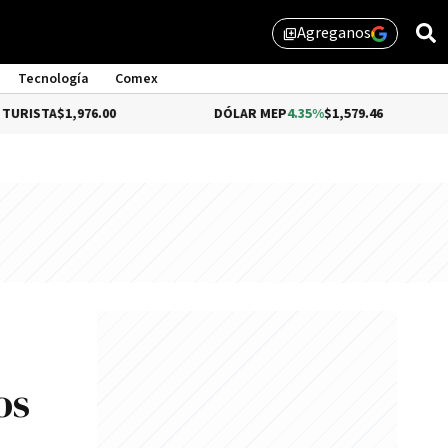
Agreganos
library_add
Tecnología
Comex
1,976.00
DÓLAR MEP
4.35%
$1,579.46
DÓLA
os