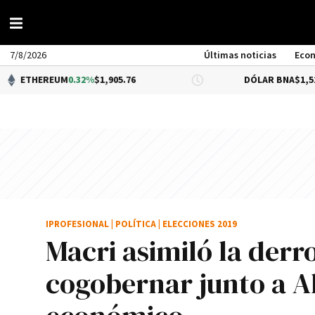
7/8/2026
Últimas noticias
Eco
REUM
0.32%
$1,905.76
DÓLAR BNA
$1,520.00
IPROFESIONAL
|
POLÍTICA
|
ELECCIONES 2019
Macri asimiló la derro
cogobernar junto a Al