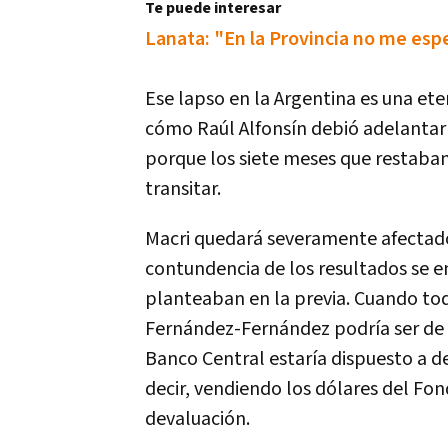
Te puede interesar
Lanata: "En la Provincia no me espe
Ese
lapso
en
la
Argentina
es
una
ete
c
ó
mo
Ra
ú
l
Alfons
í
n
debi
ó
adelantar
porque
los
siete
meses
que
restaba
transitar
.
Macri
quedar
á
severamente
afectad
contundencia
de
los
resultados
se
e
planteaban
en
la
previa
.
Cuando
to
Fern
á
ndez
-
Fern
á
ndez
podr
í
a
ser
de
Banco
Central
estar
í
a
dispuesto
a
d
decir
,
vendiendo
los
d
ó
lares
del
Fon
devaluaci
ó
n
.